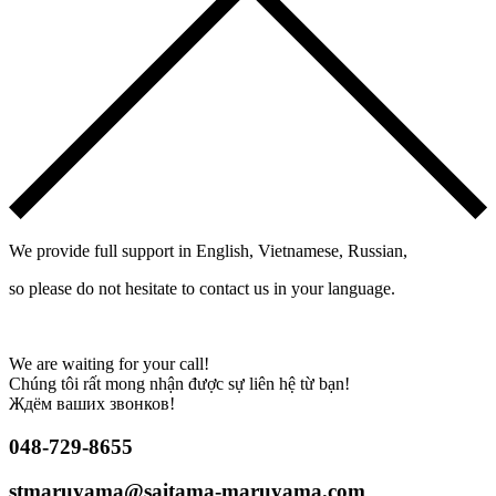
We provide full support in English, Vietnamese, Russian,
so please do not hesitate to contact us in your language.
We are waiting for your call!
Chúng tôi rất mong nhận được sự liên hệ từ bạn!
Ждём ваших звонков!
048-729-8655
stmaruyama@saitama-maruyama.com