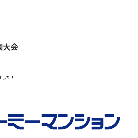
国大会
ました！