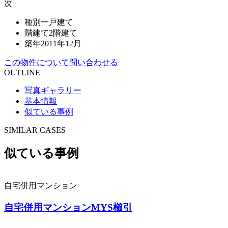
次
種別
一戸建て
階建て
2階建て
築年
2011年12月
この物件について問い合わせる
OUTLINE
写真ギャラリー
基本情報
似ている事例
SIMILAR CASES
似ている事例
自宅併用マンション
自宅併用マンションMYS櫛引