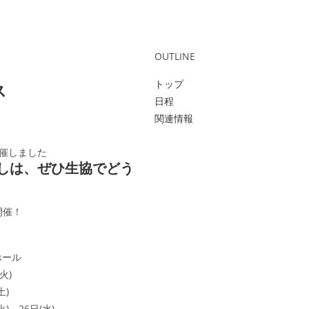
OUTLINE
トップ
ス
日程
関連情報
開催しました
しは、ぜひ生協でどう
開催！
ホール
火)
土)
火)～26日(水)