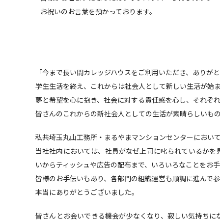
お祝いのお言葉を預かっております。
「今まで長い間カレッジハウスをご利用いただき、ありが
学生生活を終え、これからは社会人として新しい生活が始
夢と希望を心に抱き、社会に対する責任感を心し、それぞ
皆さんのこれからの新社会人としての生活が素晴らしいも
私共埼玉丸山工務所・まるやまマンションセンターにおい
当社社内においては、社員がなぜ上司に叱られているかを
いからティッシュや広告の配布まで、いろいろなことをお
皆様のお手伝いもあり、各部門の組織運営も順調に進んで
本当にありがとうございました。
皆さんとお会いできる機会が少なくなり、寂しい気持ちに