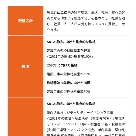
埼玉丸山工務所の経営理念「生活、社会、安心の起
点となる住まいを創造する」を基本とし、社業を通
取組方針
じて社員一人一人が自覚を持ちSDGｓに貢献して参
ります。
SDGs達成に向けた重点的な取組
建設工の型枠材廃棄率を軽減
＜2021年の数値＞廃棄率100％
2030年に向けた指標
環境
建設工事の型枠材廃棄率30％
取組開始３年後に向けた指標
建設工事の型枠材廃棄率70％
SDGs達成に向けた重点的な取組​
献血活動およびチャリティーイベントを主催
＜2021年の数値＞献血活動（参加者70名）/ 地域チ
ャリティーイベント（1回・参加者60名・収益金は
(財)埼玉県腎・アイバンク協会、献血事業、薬物乱
用防止教室の開催、大宮西地区サッカー少年団育成